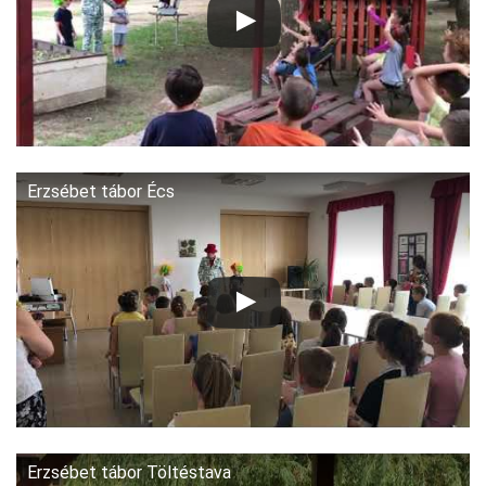
Erzsébet tábor Écs
Erzsébet tábor Töltéstava