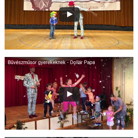
Bűvészműsor gyerekeknek - Dollár Papa