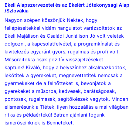
Ekeli Alapszervezetei és az Ekelért Jótékonysági Alap
/Szlovákia
Nagyon szépen köszönjük Nektek, hogy
fellépéseitekkel vidám hangulatot varázsoltatok az
Ekeli Majálison és Családi Juniálison Jó volt veletek
dolgozni, a kapcsolatfelvétel, a programkínálat és
kivitelezés egyaránt gyors, rugalmas és profi volt.
Műsoraitokra csak pozitív visszajelzéseket
kaptunk! Kiváló, hogy a helyszínhez alkalmazkodtok,
lekötitek a gyerekeket, megnevettetitek nemcsak a
gyermekeket de a felnőtteket is, bevonjátok a
gyerekeket a műsorba, kedvesek, barátságosak,
pontosak, rugalmasak, segítőkészek vagytok. Minden
elismerésünk a Tiétek, ilyen hozzáállás a mai világban
ritka és példaértékű! Bátran ajánlani fogunk
ismerőseinknek is Benneteket.