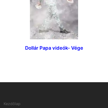
Dollár Papa videók- Vége
Kezdőlap