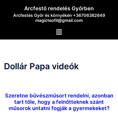
Skip
Arcfestő rendelés Győrben
to
Arcfestés Győr és környékén +36706382649
content
magicteofil@gmail.com
Toggle
menu
Dollár Papa videók
Dollár Papa videók
Szeretne bűvészműsort rendelni, azonban
tart tőle, hogy a felnőtteknek szánt
műsorok untatni fogják a gyermekeket?