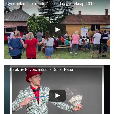
Gyermek műsor rendelés - Ludas gyereknap 2019
Interaktív Bűvészműsor - Dollár Papa