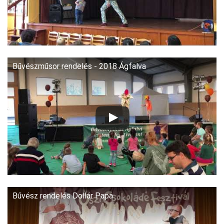
Bűvészműsor rendelés - 2018 Ágfalva
Bűvész rendelés Dollár Papa