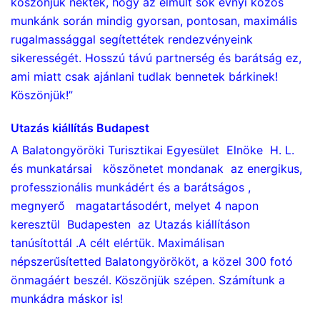
köszönjük nektek, hogy az elmúlt sok évnyi közös
munkánk során mindig gyorsan, pontosan, maximális
rugalmassággal segítettétek rendezvényeink
sikerességét. Hosszú távú partnerség és barátság ez,
ami miatt csak ajánlani tudlak bennetek bárkinek!
Köszönjük!”
Utazás kiállítás Budapest
A Balatongyöröki Turisztikai Egyesület Elnöke H. L.
és munkatársai köszönetet mondanak az energikus,
professzionális munkádért és a barátságos ,
megnyerő magatartásodért, melyet 4 napon
keresztül Budapesten az Utazás kiállításon
tanúsítottál .A célt elértük. Maximálisan
népszerűsítetted Balatongyörököt, a közel 300 fotó
önmagáért beszél. Köszönjük szépen. Számítunk a
munkádra máskor is!