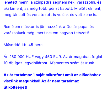
lehetett menni a színpadra segíteni neki varázsolni, és
aki kiment, az még több pénzt kapott. Mielőtt elment,
még táncolt és vonatozott is velünk és volt zene is.
Remélem máskor is jön hozzánk a Dollár papa, és
varázsolunk még, mert nekem nagyon tetszett!
Műsoridő kb. 45 perc
Ár: 160 000 HUF vagy 45
0 EUR. Az ár magában foglal
10 db igazi egydollárost. Áfamentes számlát írunk.
Az ár tartalmaz 1 saját mikrofont amit az előadáshoz
viszünk magunkkal! Az ár nem tartalmaz
útiköltséget!